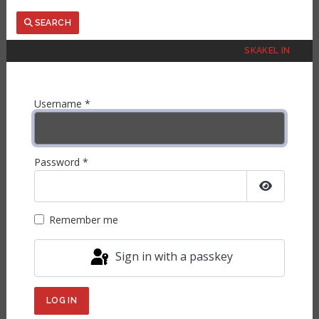
Search
SEARCH
SKAKEL IN
Username
*
Password
*
Show Pas
Remember me
Sign in with a passkey
LOG IN