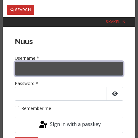
Search
SEARCH
SKAKEL IN
Nuus
Username
*
Password
*
Show Pas
Remember me
Sign in with a passkey