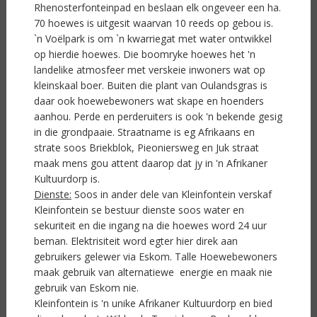
Rhenosterfonteinpad en beslaan elk ongeveer een ha.
70 hoewes is uitgesit waarvan 10 reeds op gebou is.
`n Voëlpark is om `n kwarriegat met water ontwikkel
op hierdie hoewes. Die boomryke hoewes het 'n
landelike atmosfeer met verskeie inwoners wat op
kleinskaal boer. Buiten die plant van Oulandsgras is
daar ook hoewebewoners wat skape en hoenders
aanhou. Perde en perderuiters is ook 'n bekende gesig
in die grondpaaie. Straatname is eg Afrikaans en
strate soos Briekblok, Pieoniersweg en Juk straat
maak mens gou attent daarop dat jy in 'n Afrikaner
Kultuurdorp is.
Dienste:
Soos in ander dele van Kleinfontein verskaf
Kleinfontein se bestuur dienste soos water en
sekuriteit en die ingang na die hoewes word 24 uur
beman. Elektrisiteit word egter hier direk aan
gebruikers gelewer via Eskom. Talle Hoewebewoners
maak gebruik van alternatiewe energie en maak nie
gebruik van Eskom nie.
Kleinfontein is 'n unike Afrikaner Kultuurdorp en bied