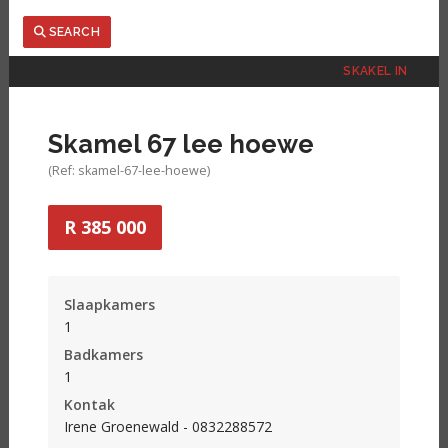
Search
SEARCH
SKAKEL IN
Skamel 67 lee hoewe
(Ref: skamel-67-lee-hoewe)
R 385 000
Slaapkamers
1
Badkamers
1
Kontak
Irene Groenewald - 0832288572