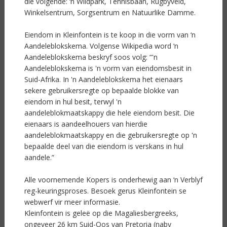
die volgende: ‘n Wildpark, Tennisbaan, Rugbyveld,
Winkelsentrum, Sorgsentrum en Natuurlike Damme.
Eiendom in Kleinfontein is te koop in die vorm van ‘n
Aandeleblokskema. Volgense Wikipedia word ‘n
Aandeleblokskema beskryf soos volg: “'n
Aandeleblokskema is 'n vorm van eiendomsbesit in
Suid-Afrika. In 'n Aandeleblokskema het eienaars
sekere gebruikersregte op bepaalde blokke van
eiendom in hul besit, terwyl 'n
aandeleblokmaatskappy die hele eiendom besit. Die
eienaars is aandeelhouers van hierdie
aandeleblokmaatskappy en die gebruikersregte op 'n
bepaalde deel van die eiendom is verskans in hul
aandele.”
Alle voornemende Kopers is onderhewig aan ‘n Verblyf
reg-keuringsproses. Besoek gerus Kleinfontein se
webwerf vir meer informasie.
Kleinfontein is geleë op die Magaliesbergreeks,
ongeveer 26 km Suid-Oos van Pretoria (naby