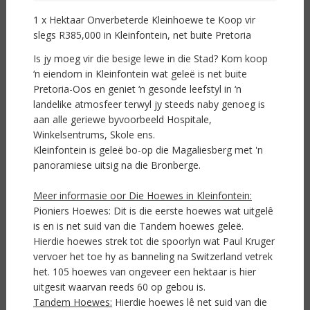
1 x Hektaar Onverbeterde Kleinhoewe te Koop vir
slegs R385,000 in Kleinfontein, net buite Pretoria
Is jy moeg vir die besige lewe in die Stad? Kom koop
‘n eiendom in Kleinfontein wat geleë is net buite
Pretoria-Oos en geniet ‘n gesonde leefstyl in ‘n
landelike atmosfeer terwyl jy steeds naby genoeg is
aan alle geriewe byvoorbeeld Hospitale,
Winkelsentrums, Skole ens.
Kleinfontein is geleë bo-op die Magaliesberg met 'n
panoramiese uitsig na die Bronberge.
Meer informasie oor Die Hoewes in Kleinfontein:
Pioniers Hoewes: Dit is die eerste hoewes wat uitgelê
is en is net suid van die Tandem hoewes geleë.
Hierdie hoewes strek tot die spoorlyn wat Paul Kruger
vervoer het toe hy as banneling na Switzerland vetrek
het. 105 hoewes van ongeveer een hektaar is hier
uitgesit waarvan reeds 60 op gebou is.
Tandem Hoewes:
Hierdie hoewes lê net suid van die